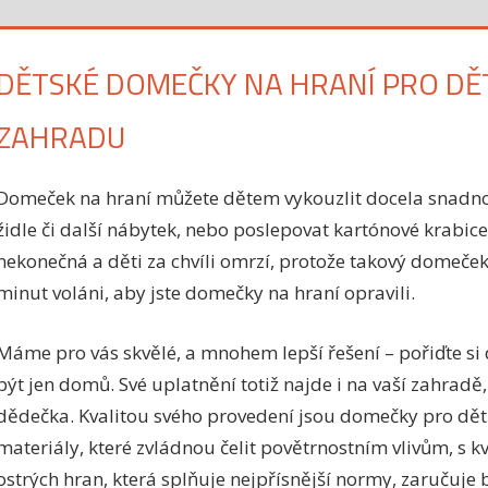
DĚTSKÉ DOMEČKY NA HRANÍ PRO DĚT
ZAHRADU
Domeček na hraní můžete dětem vykouzlit docela snadno.
židle či další nábytek, nebo poslepovat kartónové krabice
nekonečná a děti za chvíli omrzí, protože takový domeček je
minut voláni, aby jste domečky na hraní opravili.
Máme pro vás skvělé, a mnohem lepší řešení – pořiďte s
být jen domů. Své uplatnění totiž najde i na vaší zahrad
dědečka. Kvalitou svého provedení jsou domečky pro dět
materiály, které zvládnou čelit povětrnostním vlivům, s 
ostrých hran, která splňuje nejpřísnější normy, zaručuje