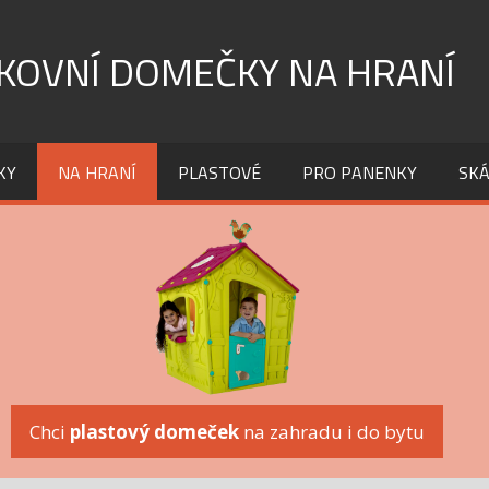
KOVNÍ DOMEČKY NA HRANÍ
KY
NA HRANÍ
PLASTOVÉ
PRO PANENKY
SKÁ
Chci
plastový domeček
na zahradu i do bytu