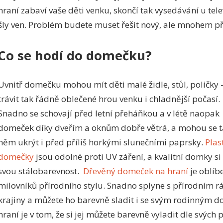
hraní zabaví vaše děti venku, skončí tak vysedávání u tel
šly ven. Problém budete muset řešit nový, ale mnohem př
Co se hodí do domečku?
Uvnitř domečku mohou mít děti malé židle, stůl, poličky 
trávit tak řádně oblečené hrou venku i chladnější počasí.
Snadno se schovají před letní přeháňkou a v létě naopak
domeček díky dveřím a oknům dobře větrá, a mohou se t
něm ukrýt i před příliš horkými slunečními paprsky.
Plas
domečky
jsou odolné proti UV záření, a kvalitní domky si 
svou stálobarevnost.
Dřevěný domeček na hraní
je oblíb
milovníků přírodního stylu. Snadno splyne s přírodním 
krajiny a můžete ho barevně sladit i se svým rodinným
hraní je v tom, že si jej můžete barevně vyladit dle svých 