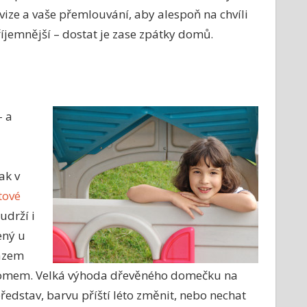
evize a vaše přemlouvání, aby alespoň na chvíli
íjemnější – dostat je zase zpátky domů.
– a
ak v
tové
udrží i
ený u
rázem
 domem. Velká výhoda dřevěného domečku na
představ, barvu příští léto změnit, nebo nechat