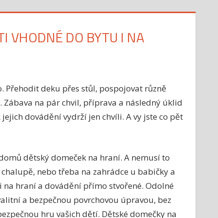
I VHODNÉ DO BYTU I NA
 Přehodit deku přes stůl, pospojovat různě
. Zábava na pár chvil, příprava a následný úklid
jich dovádění vydrží jen chvíli. A vy jste co pět
i domů dětský domeček na hraní. A nemusí to
ě, chalupě, nebo třeba na zahrádce u babičky a
i na hraní a dovádění přímo stvořené. Odolné
kvalitní a bezpečnou povrchovou úpravou, bez
 bezpečnou hru vašich dětí. Dětské domečky na