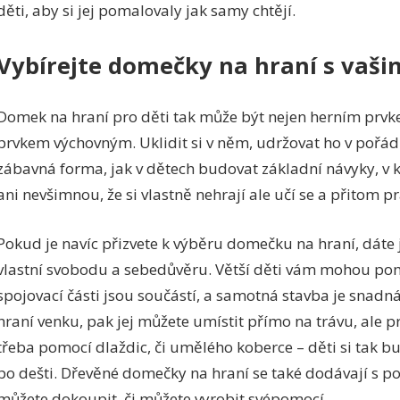
děti, aby si jej pomalovaly jak samy chtějí.
Vybírejte domečky na hraní s vaši
Domek na hraní pro děti tak může být nejen herním prvke
prvkem výchovným. Uklidit si v něm, udržovat ho v pořádku 
zábavná forma, jak v dětech budovat základní návyky, v k
ani nevšimnou, že si vlastně nehrají ale učí se a přitom pr
Pokud je navíc přizvete k výběru domečku na hraní, dáte j
vlastní svobodu a sebedůvěru. Větší děti vám mohou pom
spojovací části jsou součástí, a samotná stavba je snadn
hraní venku, pak jej můžete umístit přímo na trávu, ale pr
třeba pomocí dlaždic, či umělého koberce – děti si tak 
po dešti. Dřevěné domečky na hraní se také dodávají s pod
můžete dokoupit, či můžete vyrobit svépomocí.