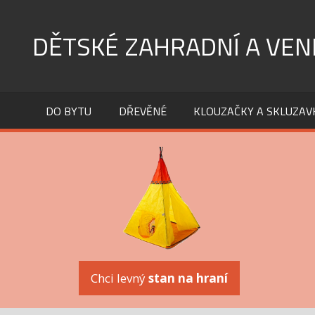
Skip
to
DĚTSKÉ ZAHRADNÍ A VEN
content
DO BYTU
DŘEVĚNÉ
KLOUZAČKY A SKLUZAV
Chci levný
stan na hraní