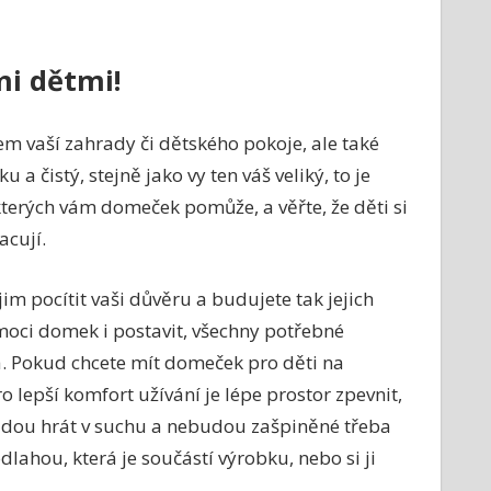
mi dětmi!
m vaší zahrady či dětského pokoje, ale také
a čistý, stejně jako vy ten váš veliký, to je
terých vám domeček pomůže, a věřte, že děti si
acují.
im pocítit vaši důvěru a budujete tak jejich
oci domek i postavit, všechny potřebné
á. Pokud chcete mít domeček pro děti na
o lepší komfort užívání je lépe prostor zpevnit,
budou hrát v suchu a nebudou zašpiněné třeba
lahou, která je součástí výrobku, nebo si ji