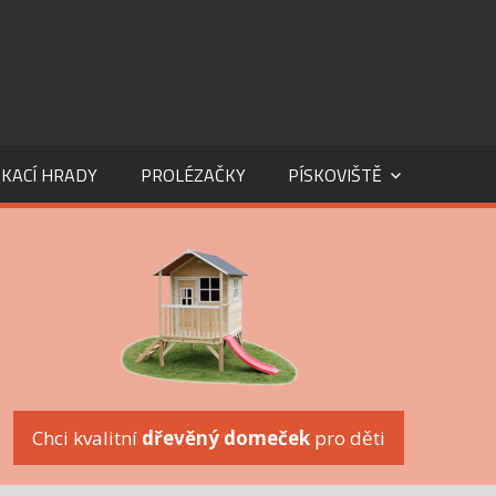
KACÍ HRADY
PROLÉZAČKY
PÍSKOVIŠTĚ
Chci kvalitní
dřevěný domeček
pro děti