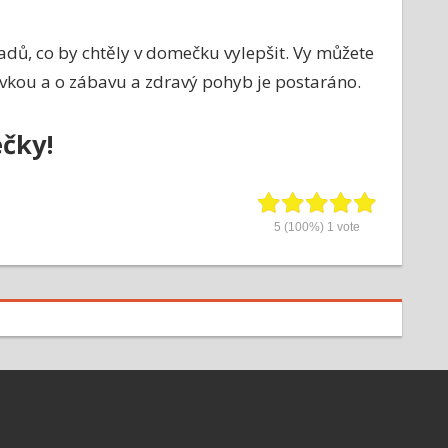
adů, co by chtěly v domečku vylepšit. Vy můžete
vkou a o zábavu a zdravý pohyb je postaráno.
čky!
5
(100%)
1
vote