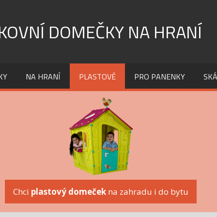
KOVNÍ DOMEČKY NA HRANÍ
KY
NA HRANÍ
PLASTOVÉ
PRO PANENKY
SKÁ
Chci
plastový domeček
na zahradu i do bytu