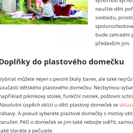
výbornou výcho
naučíte děti po
svobodu, prosto
spolurozhodova
bude zahradní p
především jim.
Doplňky do plastového domečku
Vybírat můžete nejen s pestré škály barev, ale také nejr
součástí dětského plastového domečku. Nezbytnou výbav
například piknikový stolek, funkční zvonek, poštovní schr
Absolutní úspěch sklízí u dětí plastový domeček se
skluz
zábavy. A pokud vyberete plastové domečky s motivy oblí
zaručen. Péči o domeček se jim také nebojte svěřit, samoz
také staráte a pečujete.