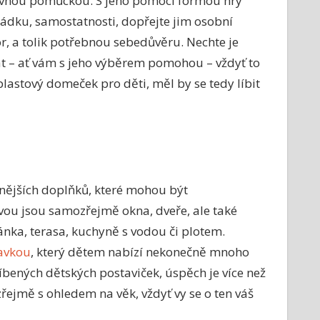
vnou pomůckou. S jeho pomocí formou hry
řádku, samostatnosti, dopřejte jim osobní
r, a tolik potřebnou sebedůvěru. Nechte je
t – ať vám s jeho výběrem pomohou – vždyť to
lastový domeček pro děti, měl by se tedy líbit
ůznějších doplňků, které mohou být
ou jsou samozřejmě okna, dveře, ale také
ánka, terasa, kuchyně s vodou či plotem.
avkou
, který dětem nabízí nekonečně mnoho
bených dětských postaviček, úspěch je více než
řejmě s ohledem na věk, vždyť vy se o ten váš