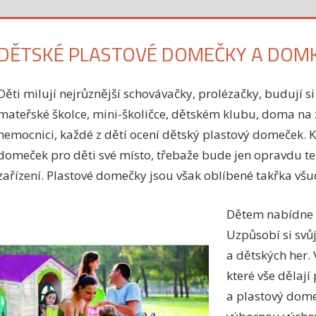
DĚTSKÉ PLASTOVÉ DOMEČKY A DOM
Děti milují nejrůznější schovávačky, prolézačky, budují si 
mateřské školce, mini-školičce, dětském klubu, doma na 
nemocnici, každé z dětí ocení dětský plastový domeček. K
domeček pro děti své místo, třebaže bude jen opravdu t
zařízení. Plastové domečky jsou však oblíbené takřka všu
Dětem nabídne p
Uzpůsobí si svů
a dětských her. 
které vše dělaj
a plastový dome