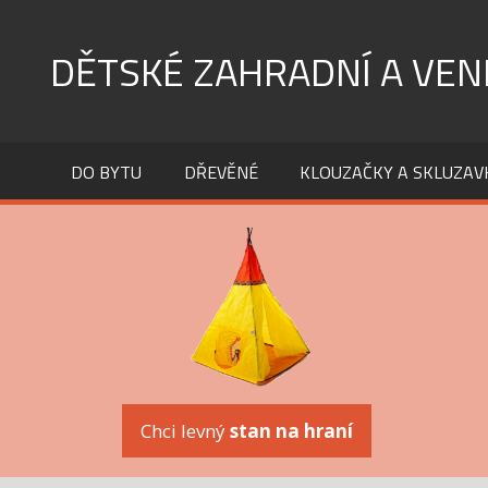
Skip
to
DĚTSKÉ ZAHRADNÍ A VEN
content
DO BYTU
DŘEVĚNÉ
KLOUZAČKY A SKLUZAV
Chci levný
stan na hraní